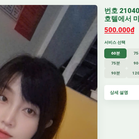
번호 2104
호텔에서 
500.000₫
서비스 선택
60분
7
75분
9
90분
12
상세 설명