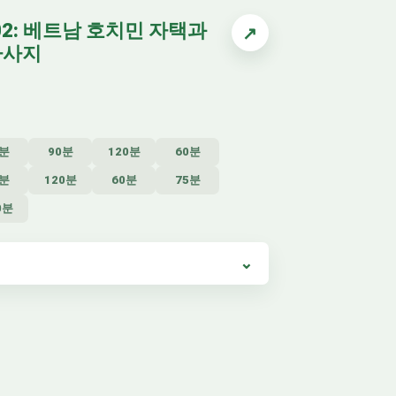
02: 베트남 호치민 자택과
↗
마사지
5분
90분
120분
60분
0분
120분
60분
75분
0분