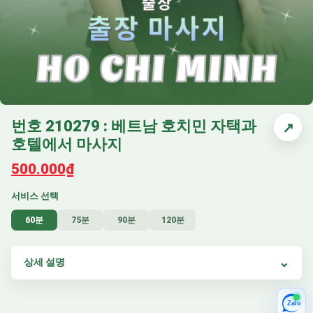
번호 210279 : 베트남 호치민 자택과
↗
호텔에서 마사지
500.000₫
서비스 선택
60분
75분
90분
120분
상세 설명
Zalo